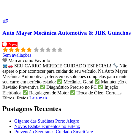
Auto Mayer Mecânica Automotiva & JBK Guinchos
New
Sem avaliações
Marcar como Favorito
SEU CARRO MERECE CUIDADO ESPECIAL!
Não
espere o pior acontecer para cuidar do seu veículo. Na Auto Mayer
Mecânica Automotiva , oferecemos soluções completas para manter
seu carro em perfeito estado:
Mecânica Geral
Manutenção e
Revisão Preventiva
Diagnóstico Preciso no PC
Injeção
Eletrônica
Regulagem de Motor
Troca de Óleo, Correias,
Filtros, Freios
Leia mais...
Postagens Recentes
Gigante das Surdinas Porto Alegre
Novos Estabelecimentos no Estetix
Prevenção Segurança Cuidado SmartCare