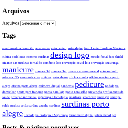
Arquivos
Arquivos
Tags
atendimento a domicílio
auto center
auto center porto alegre
Auto Center Surdinas Mecânica
design logo
clínica podologia
conserto surdinas
escudo facial
face shield
gigante das surdinas
jornal do comércio
loja prevenção covid
loja prevenção segurança
manicure
máscara 3d
máscara 3m
máscara costura normal
máscara kn95
máscara n95
news guia viva
notícias porto alegre
oficina azenha
oficina mecânica porto
pedicure
alegre
oficina porto alegre
oxímetro digital
pandemia
podologia
domiciliar
ponto para franquia
ponto para loja
ponto para salão
prevenção profissionais da
saúde
proteção individual
segurança e tecnologia
smartcare
smart care
smart gel
smartgel
surdinas porto
solda surdina
solda surdina azenha
surdinas
alegre
Tecnologia Proteção e Segurança
termômetro digital
totem álcool gel
Posts & páginas populares