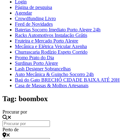
Login
Página de pesquisa
Agendar
Crowdfunding Livro
Feed de Novidades
Baterias Socorro Imediato Porto Alegre 24h
Racks Automotivos Instalação Grátis
Fruteira e Mercado Porto Alegre
Mecânica e Elétrica Veicular Azenha
Churrascaria Rodízio Espeto Corrido
Promo Prato do Dia
Surdinas Porto Alegre
Lash Designer Sobrancelhas
Auto Mecânica & Guincho Socorro 24h
Baú do Gato BRECHÓ CIDADE BAIXA ATÉ 20H
Casa de Massas & Molhos Artesanais
Tag: boombox
Procurar por
Perto de