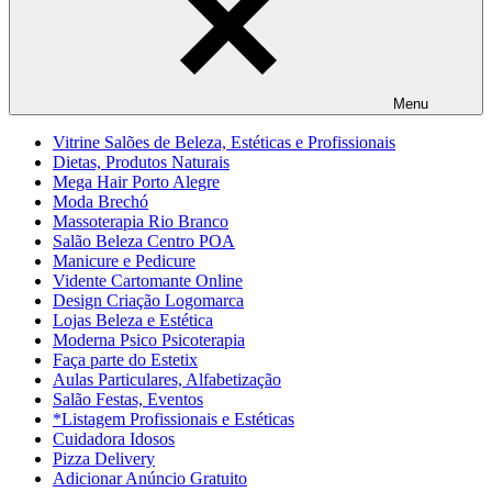
Menu
Vitrine Salões de Beleza, Estéticas e Profissionais
Dietas, Produtos Naturais
Mega Hair Porto Alegre
Moda Brechó
Massoterapia Rio Branco
Salão Beleza Centro POA
Manicure e Pedicure
Vidente Cartomante Online
Design Criação Logomarca
Lojas Beleza e Estética
Moderna Psico Psicoterapia
Faça parte do Estetix
Aulas Particulares, Alfabetização
Salão Festas, Eventos
*Listagem Profissionais e Estéticas
Cuidadora Idosos
Pizza Delivery
Adicionar Anúncio Gratuito