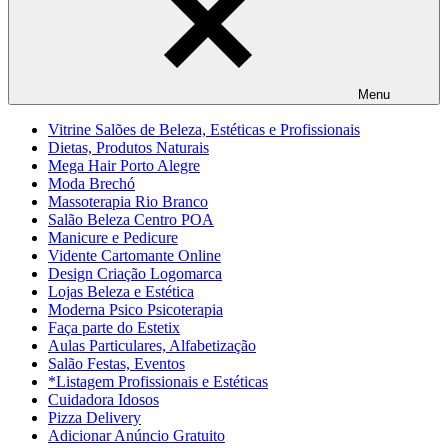
Menu
Vitrine Salões de Beleza, Estéticas e Profissionais
Dietas, Produtos Naturais
Mega Hair Porto Alegre
Moda Brechó
Massoterapia Rio Branco
Salão Beleza Centro POA
Manicure e Pedicure
Vidente Cartomante Online
Design Criação Logomarca
Lojas Beleza e Estética
Moderna Psico Psicoterapia
Faça parte do Estetix
Aulas Particulares, Alfabetização
Salão Festas, Eventos
*Listagem Profissionais e Estéticas
Cuidadora Idosos
Pizza Delivery
Adicionar Anúncio Gratuito