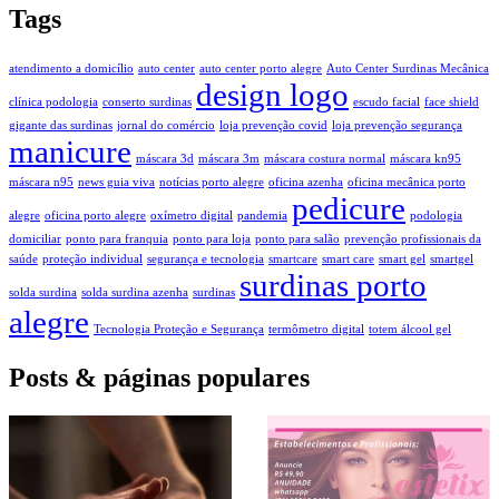
Tags
atendimento a domicílio
auto center
auto center porto alegre
Auto Center Surdinas Mecânica
design logo
clínica podologia
conserto surdinas
escudo facial
face shield
gigante das surdinas
jornal do comércio
loja prevenção covid
loja prevenção segurança
manicure
máscara 3d
máscara 3m
máscara costura normal
máscara kn95
máscara n95
news guia viva
notícias porto alegre
oficina azenha
oficina mecânica porto
pedicure
alegre
oficina porto alegre
oxímetro digital
pandemia
podologia
domiciliar
ponto para franquia
ponto para loja
ponto para salão
prevenção profissionais da
saúde
proteção individual
segurança e tecnologia
smartcare
smart care
smart gel
smartgel
surdinas porto
solda surdina
solda surdina azenha
surdinas
alegre
Tecnologia Proteção e Segurança
termômetro digital
totem álcool gel
Posts & páginas populares