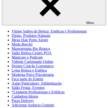
Menu
Vitrine Salões de Beleza, Estéticas e Profissionais
Dietas, Produtos Naturais
Mega Hair Porto Alegre
Moda Brechó
Massoterapia Rio Branco
Salão Beleza Centro POA
Manicure e Pedicure
Vidente Cartomante Online
Design Criação Logomarca
Lojas Beleza e Estética
Moderna Psico Psicoterapia
Faça parte do Estetix
Aulas Particulares, Alfabetização
Salão Festas, Eventos
*Listagem Profissionais e Estéticas
Cuidadora Idosos
Pizza Delivery
Adicionar Anúncio Gratuito