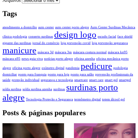
Arquivos
Tags
atendimento a domicílio
auto center
auto center porto alegre
Auto Center Surdinas Mecânica
design logo
clínica podologia
conserto surdinas
escudo facial
face shield
gigante das surdinas
jornal do comércio
loja prevenção covid
loja prevenção segurança
manicure
máscara 3d
máscara 3m
máscara costura normal
máscara kn95
máscara n95
news guia viva
notícias porto alegre
oficina azenha
oficina mecânica porto
pedicure
alegre
oficina porto alegre
oxímetro digital
pandemia
podologia
domiciliar
ponto para franquia
ponto para loja
ponto para salão
prevenção profissionais da
saúde
proteção individual
segurança e tecnologia
smartcare
smart care
smart gel
smartgel
surdinas porto
solda surdina
solda surdina azenha
surdinas
alegre
Tecnologia Proteção e Segurança
termômetro digital
totem álcool gel
Posts & páginas populares